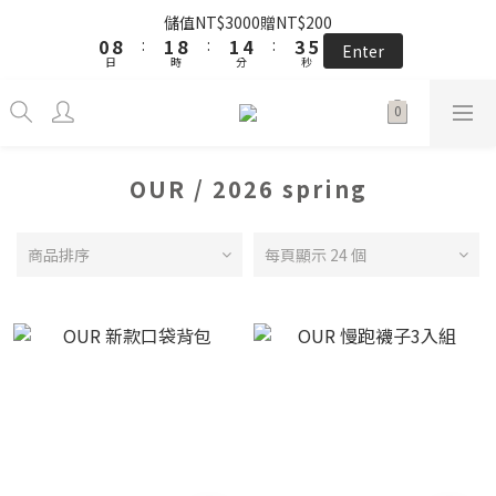
5
8
6
6
9
8
3
0
1
1
4
9
2
2
9
9
2
2
5
5
4
4
6
6
the little gift 小小心意, 早鳥下單GO!
儲值NT$3000贈NT$200
4
7
5
5
8
7
9
2
0
0
3
8
:
:
1
1
8
8
:
:
1
1
4
4
:
:
3
3
5
5
3
6
4
4
7
6
8
Enter
Enter
1
日
日
時
時
分
分
秒
秒
2
7
0
0
7
7
0
0
3
3
2
2
4
4
2
5
3
3
6
5
7
0
1
6
6
6
2
2
1
1
3
3
1
4
2
9
2
5
4
6
the little gift 小小心意, 早鳥下單GO!
0
5
5
5
1
1
0
0
2
2
0
3
:
1
8
:
1
4
:
3
5
Enter
4
4
4
0
0
1
1
日
時
分
秒
2
0
7
0
3
2
4
3
3
3
0
0
1
6
2
1
3
OUR / 2026 spring
2
2
2
0
5
1
0
2
1
1
1
4
0
1
0
0
0
3
0
商品排序
每頁顯示 24 個
2
1
0