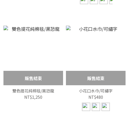
販售結束
販售結束
雙色提花純棉毯/黑恐龍
小花口水巾/可繡字
NT$1,250
NT$480