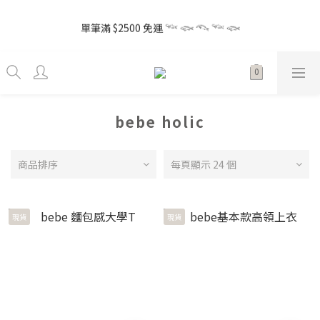
2
5
8
5
8
8
5
5
4
8
6
7
1
1
1
4
1
4
4
1
the little gift 小小心意, 早鳥下單GO!
1
4
7
4
7
7
4
4
3
7
5
6
0
0
單筆滿 $2500 免運 𓆝 𓆟 𓆞 𓆝 𓆟
0
3
:
0
9
:
3
3
:
0
0
3
6
3
6
6
3
Enter
3
2
6
4
5
日
時
分
秒
9
2
8
2
2
2
5
2
5
5
2
2
1
5
3
4
8
1
7
1
1
1
4
1
4
4
1
the little gift 小小心意, 早鳥下單GO!
1
0
4
2
3
7
0
6
0
0
0
3
:
0
9
:
3
3
:
0
0
Enter
3
1
2
6
5
日
時
分
秒
2
8
2
2
2
0
1
5
4
1
7
1
1
1
0
bebe holic
4
3
0
6
0
0
0
3
2
5
2
1
4
商品排序
每頁顯示 24 個
1
0
3
0
2
1
現貨
現貨
0