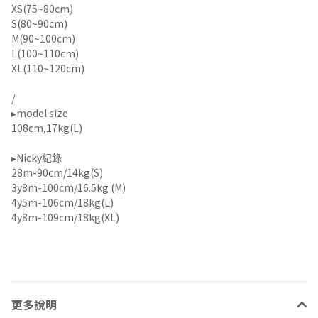
XS(75~80cm)
S(80~90cm)
M(90~100cm)
L(100~110cm)
XL(110~120cm)
/
▸model size
108cm,17kg(L)
▸Nicky紀錄
28m-90cm/14kg(S)
3y8m-100cm/16.5kg (M)
4y5m-106cm/18kg(L)
4y8m-109cm/18kg(XL)
更多說明