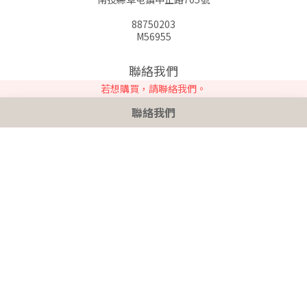
88750203
M56955
聯絡我們
若想購買，請聯絡我們。
時間 / 08:00-17:00(一~五)
聯絡我們
電郵 / SOHOKID2020@GMAIL.COM
$
TWD
繁體中文