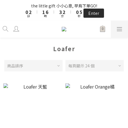
5
6
8
7
5
1
1
3
3
2
2
7
7
4
4
3
3
1
1
6
6
the little gift 小小心意, 早鳥下單GO!
the little gift 小小心意, 早鳥下單GO!
4
5
7
6
4
9
0
0
2
2
:
:
1
1
6
6
:
:
3
3
2
2
:
:
0
0
5
5
3
4
9
6
5
3
8
Enter
Enter
9
日
日
時
時
分
分
9
秒
秒
1
1
0
0
5
5
2
2
1
1
4
4
2
9
3
8
5
4
2
7
8
9
8
0
0
4
4
1
1
0
0
3
3
1
8
2
7
4
3
1
6
儲值NT$3000贈NT$200
7
9
8
9
7
3
3
0
0
2
2
0
7
:
1
6
:
3
2
:
0
5
Enter
6
8
7
9
8
6
2
2
1
1
日
時
分
秒
6
0
5
2
1
4
5
7
6
8
7
5
1
1
0
0
5
4
1
0
3
Loafer
4
6
5
7
6
4
9
0
0
4
3
0
2
單筆滿 $2500 免運 𓆝 𓆟 𓆞 𓆝 𓆟
3
5
4
9
6
5
3
8
3
2
1
2
4
3
8
5
4
2
7
2
1
0
商品排序
每頁顯示 24 個
1
3
2
7
4
3
1
6
the little gift 小小心意, 早鳥下單GO!
1
0
0
2
:
1
6
:
3
2
:
0
5
Enter
0
日
時
分
秒
1
0
5
2
1
4
0
4
1
0
3
3
0
2
2
1
1
0
0