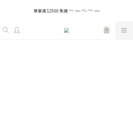
5
7
5
6
8
6
8
1
5
1
1
4
1
3
1
2
4
2
4
7
the little gift 小小心意, 早鳥下單GO!
4
6
4
5
7
5
7
0
4
0
0
3
單筆滿 $2500 免運 𓆝 𓆟 𓆞 𓆝 𓆟
0
2
:
0
1
:
3
1
:
3
6
3
5
3
4
6
4
6
9
Enter
3
2
日
時
分
秒
1
0
2
0
2
5
2
4
2
3
5
3
5
8
2
1
0
1
1
4
1
3
1
2
4
2
4
7
the little gift 小小心意, 早鳥下單GO!
1
0
0
0
3
0
2
:
0
1
:
3
1
:
3
6
Enter
0
2
日
時
分
秒
1
0
2
0
2
5
1
0
1
1
4
0
0
0
3
2
1
0