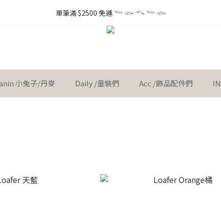
1
3
1
5
3
3
6
9
0
1
4
3
5
3
7
5
5
8
5
2
0
0
3
6
0
2
:
0
4
:
2
2
:
5
8
 little gift 小小心意, 早鳥下單GO!
單筆滿 $2500 免運 𓆝 𓆟 𓆞 𓆝 𓆟
0
3
Ent
2
4
2
6
4
4
7
4
1
2
5
日
時
分
秒
1
3
1
1
4
7
2
1
3
1
5
3
3
6
9
3
0
1
4
0
2
0
0
3
6
1
0
2
:
0
4
:
2
2
:
5
8
 little gift 小小心意, 早鳥下單GO!
2
0
3
Ent
1
2
5
日
時
分
秒
0
1
3
1
1
4
7
1
2
0
1
4
0
2
0
0
3
6
0
1
0
3
1
2
5
0
2
0
1
4
 Kanin 小兔子/丹麥
Daily /童裝們
Acc /飾品配件們
I
1
0
3
0
2
1
0