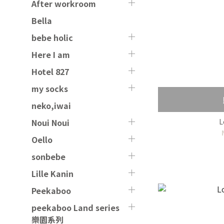
After workroom
Bella
bebe holic
Here I am
Hotel 827
my socks
neko,iwai
L
Noui Noui
Oello
sonbebe
Lille Kanin
Peekaboo
peekaboo Land series
樂園系列