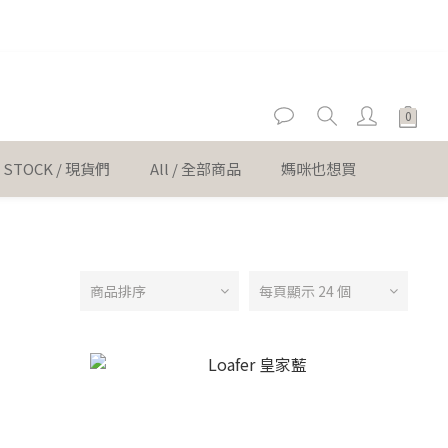
er
er
N STOCK / 現貨們
All / 全部商品
媽咪也想買
商品排序
每頁顯示 24 個