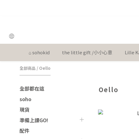
the
the
⌂ sohokid
the little gift /小小心意
Lille
全部商品
/
Oello
全部都在這
Oello
soho
現貨
準備上課GO!
配件