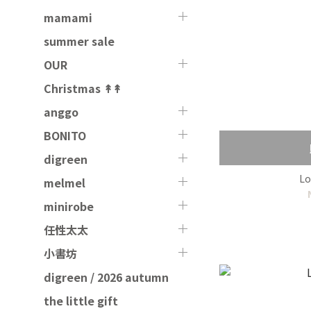
mamami
summer sale
OUR
Christmas ↟↟
anggo
BONITO
digreen
L
melmel
minirobe
任性太太
小書坊
digreen / 2026 autumn
the little gift