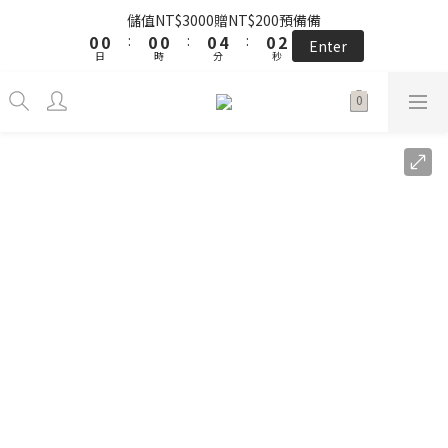
5
9
6
7
5
8
5
7
1
1
5
1
2
1
3
1
1
1
4
5
1
1
3
3
the little gift 小小心意, 早鳥下單GO!
儲值NT$3000贈NT$200預備備
4
8
5
6
4
7
4
6
0
0
4
0
:
:
1
0
2
0
:
:
0
0
3
4
:
:
0
0
2
2
3
7
4
5
3
6
3
5
Enter
Enter
日
日
時
時
分
分
秒
秒
3
0
1
2
3
1
1
2
6
3
4
2
5
2
4
2
0
1
2
0
0
1
5
2
3
1
4
1
3
the little gift 小小心意, 早鳥下單GO!
1
0
1
0
4
:
1
2
:
0
3
:
0
2
Enter
0
0
日
時
分
秒
3
0
1
2
1
2
0
1
0
1
0
0