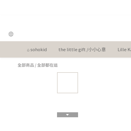
the
the
⌂ sohokid
the little gift /小小心意
Lille
全部商品
/
全部都在這