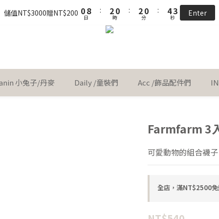
1
9
1
4
3
1
3
1
3
1
3
1
5
4
5
4
0
3
6
5
3
5
3
7
6
0
8
:
0
3
2
0
:
:
2
0
2
0
:
:
2
0
4
3
:
4
3
 little gift 小小心意, 早鳥下單GO!
儲值NT$3000贈NT$200
Enter
Ent
2
5
4
2
4
2
6
5
日
日
時
時
分
分
秒
秒
7
2
1
1
1
1
3
2
3
2
1
4
3
1
3
1
5
4
6
1
0
0
0
0
2
1
2
1
0
3
:
2
0
:
2
0
:
4
3
 little gift 小小心意, 早鳥下單GO!
Ent
5
0
1
0
1
0
日
時
分
秒
2
1
1
3
2
4
0
0
1
0
0
2
1
3
0
1
0
2
0
 Kanin 小兔子/丹麥
Daily /童裝們
Acc /飾品配件們
I
1
0
Farmfarm 
可愛動物的組合襪子
全店，滿NT$2500免
NT$540