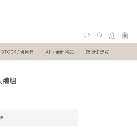
er
er
N STOCK / 現貨們
All / 全部商品
媽咪也想買
立即購買
3入襪組
運