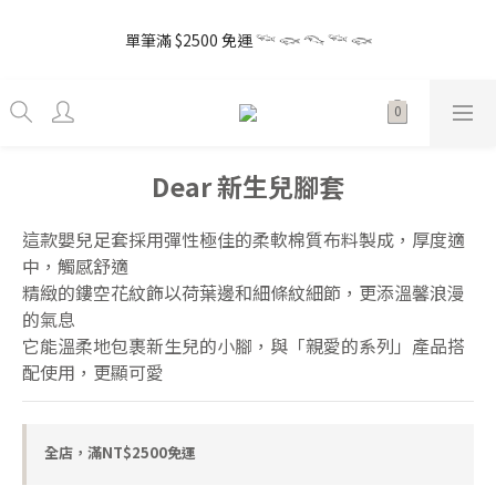
8
9
2
3
0
7
2
5
1
5
2
6
3
5
8
the little gift 小小心意, 早鳥下單GO!
7
8
9
1
2
6
1
4
單筆滿 $2500 免運 𓆝 𓆟 𓆞 𓆝 𓆟
0
4
:
1
5
:
2
9
:
4
7
Enter
6
7
8
0
1
5
0
3
日
時
分
秒
3
0
4
1
8
3
6
5
9
6
7
9
0
4
2
2
3
0
7
2
5
4
8
5
9
6
8
3
1
1
2
6
1
4
Autumn 2026秋 coming soon
3
7
4
8
5
7
2
0
0
1
5
0
3
2
6
3
7
4
6
9
1
0
4
2
Dear 新生兒腳套
1
5
2
6
3
5
8
the little gift 小小心意, 早鳥下單GO!
0
3
1
0
4
:
1
5
:
2
9
:
4
7
Enter
2
0
日
時
分
秒
3
0
4
1
8
3
6
這款嬰兒足套採用彈性極佳的柔軟棉質布料製成，厚度適
1
2
3
0
7
2
5
中，觸感舒適
0
1
2
6
1
4
精緻的鏤空花紋飾以荷葉邊和細條紋細節，更添溫馨浪漫
0
1
5
0
3
的氣息
0
4
2
它能溫柔地包裹新生兒的小腳，與「親愛的系列」產品搭
3
1
配使用，更顯可愛
2
0
1
0
全店，滿NT$2500免運