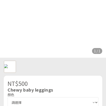
1 / 1
NT$500
Chewy baby leggings
顏色