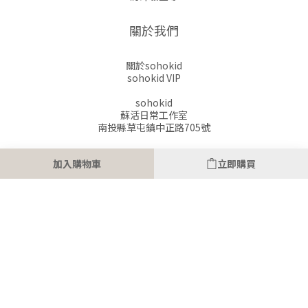
關於我們
關於sohokid
sohokid VIP
sohokid
蘇活日常工作室
南投縣草屯鎮中正路705號
88750203
加入購物車
立即購買
M56955
聯絡我們
時間 / 08:00-17:00(一~五)
電郵 / SOHOKID2020@GMAIL.COM