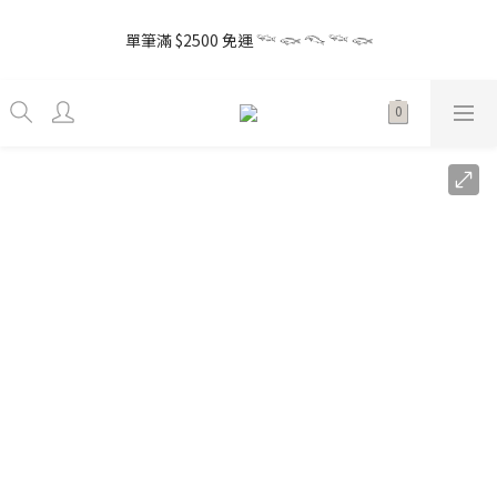
5
7
5
8
6
7
0
0
5
1
3
3
0
1
3
1
4
2
6
6
3
the little gift 小小心意, 早鳥下單GO!
4
6
4
7
5
9
9
6
4
0
2
2
單筆滿 $2500 免運 𓆝 𓆟 𓆞 𓆝 𓆟
0
2
:
0
3
:
1
5
:
5
2
3
5
3
6
4
8
8
5
Enter
3
1
1
日
時
分
秒
1
2
0
4
4
1
2
4
2
5
3
7
7
4
2
0
0
0
1
3
3
0
1
3
1
4
2
6
6
3
the little gift 小小心意, 早鳥下單GO!
1
0
2
2
0
2
:
0
3
:
1
5
:
5
2
Enter
0
1
1
日
時
分
秒
1
2
0
4
4
1
0
0
0
1
3
3
0
0
2
2
1
1
0
0