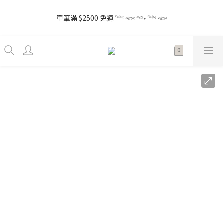
5
7
5
9
7
7
6
0
5
3
2
0
0
1
3
1
6
5
3
3
2
the little gift 小小心意, 早鳥下單GO!
4
6
4
9
8
6
6
5
4
2
1
單筆滿 $2500 免運 𓆝 𓆟 𓆞 𓆝 𓆟
0
2
:
0
5
:
4
2
:
2
1
3
5
3
8
7
5
5
4
Enter
3
1
0
日
時
分
秒
1
4
3
1
1
0
2
4
2
7
6
4
4
3
2
0
0
3
2
0
0
1
3
1
6
5
3
3
2
the little gift 小小心意, 早鳥下單GO!
1
2
1
0
2
:
0
5
:
4
2
:
2
1
Enter
0
1
0
日
時
分
秒
1
4
3
1
1
0
0
0
3
2
0
0
2
1
1
0
0