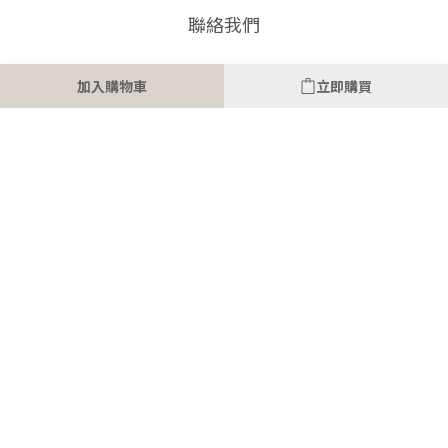
聯絡我們
時間 / 08:00-17:00(一~五)
加入購物車
立即購買
電郵 / SOHOKID2020@GMAIL.COM
$
TWD
繁體中文
提醒您，我們不會以電話或簡訊方式通知變更付款方式。