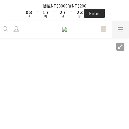
5
8
6
7
7
2
2
4
4
7
1
1
4
9
2
2
8
8
3
3
8
8
3
3
the little gift 小小心意, 早鳥下單GO!
儲值NT$3000贈NT$200
4
7
5
6
6
1
1
3
3
6
0
0
3
8
:
:
1
1
7
7
:
:
2
2
7
7
:
:
2
2
3
6
4
5
5
Enter
Enter
0
0
2
2
日
日
時
時
分
分
秒
秒
5
2
7
0
0
6
6
1
1
6
6
1
1
2
5
3
9
4
9
4
1
1
4
1
6
5
5
0
0
5
5
0
0
1
4
2
8
3
8
3
the little gift 小小心意, 早鳥下單GO!
0
0
3
0
5
4
4
4
4
0
3
:
1
7
:
2
7
:
2
Enter
2
4
3
3
3
3
日
時
分
秒
2
0
6
1
6
1
1
3
2
2
2
2
1
5
0
5
0
0
2
1
1
1
1
0
4
4
1
0
0
0
0
3
3
0
2
2
1
1
0
0