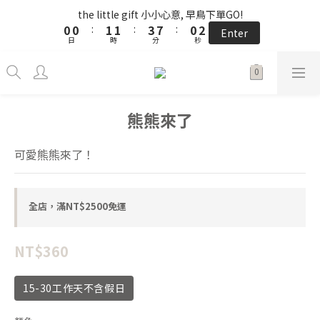
5
6
6
8
5
7
1
1
1
1
2
2
2
2
4
4
8
8
1
1
3
3
the little gift 小小心意, 早鳥下單GO!
the little gift 小小心意, 早鳥下單GO!
4
9
5
5
7
4
6
0
0
0
0
:
:
1
1
1
1
:
:
3
3
7
7
:
:
0
0
2
2
3
8
4
4
6
3
5
Enter
Enter
9
日
日
9
時
時
分
分
9
秒
秒
0
0
0
0
2
2
6
6
1
1
2
7
3
3
5
9
2
4
8
8
9
9
8
1
1
5
5
0
0
1
6
2
2
4
8
1
3
儲值NT$3000贈NT$200
7
7
8
8
7
9
0
0
4
4
0
5
:
1
1
:
3
7
:
0
2
Enter
6
6
7
7
9
6
8
3
3
日
時
分
秒
4
0
0
2
6
1
5
5
6
6
8
5
7
2
2
3
1
5
0
熊熊來了
4
4
5
5
7
4
6
1
1
2
0
4
單筆滿 $2500 免運 𓆝 𓆟 𓆞 𓆝 𓆟
3
3
4
4
6
3
5
0
0
1
3
2
2
3
3
5
9
2
4
可愛熊熊來了！
0
2
1
1
2
2
4
8
1
3
the little gift 小小心意, 早鳥下單GO!
1
0
0
:
1
1
:
3
7
:
0
2
Enter
0
日
時
分
秒
0
0
2
6
1
全店，滿NT$2500免運
1
5
0
0
4
3
NT$360
2
1
15-30工作天不含假日
0