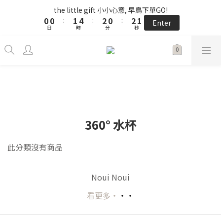
5
6
9
7
5
7
6
1
1
1
1
2
2
5
5
3
3
1
1
3
3
2
2
the little gift 小小心意, 早鳥下單GO!
the little gift 小小心意, 早鳥下單GO!
4
9
5
8
6
4
6
5
0
0
0
0
:
:
1
1
4
4
:
:
2
2
0
0
:
:
2
2
1
1
3
8
4
7
5
3
5
4
Enter
Enter
9
日
日
9
時
時
分
分
9
秒
秒
0
0
3
3
1
1
1
1
0
0
2
7
3
6
4
2
4
3
8
8
9
8
9
2
2
0
0
0
0
1
6
2
5
3
1
3
2
儲值NT$3000贈NT$200
7
7
8
9
7
9
8
1
1
0
5
:
1
4
:
2
0
:
2
1
Enter
6
6
7
8
6
8
7
0
0
日
時
分
秒
4
0
3
1
1
0
5
5
6
9
7
5
7
6
3
2
0
0
4
4
5
8
6
4
6
5
2
1
單筆滿 $2500 免運 𓆝 𓆟 𓆞 𓆝 𓆟
3
3
4
7
5
3
5
4
1
0
2
2
3
6
4
2
4
3
0
1
1
2
5
3
1
3
2
the little gift 小小心意, 早鳥下單GO!
360° 水杯
0
0
:
1
4
:
2
0
:
2
1
Enter
日
時
分
秒
0
3
1
1
0
此分類沒有商品
2
0
0
1
0
Noui Noui
看更多‧
‧‧