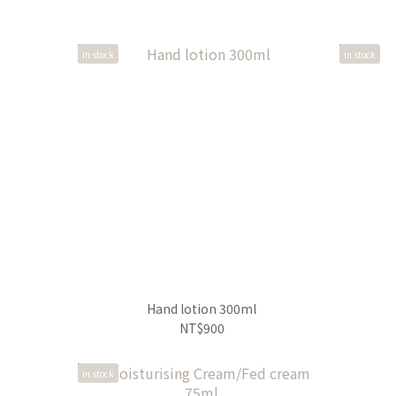
in stock
in stock
Hand lotion 300ml
NT$900
in stock