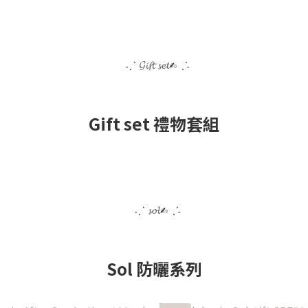
𝓖𝓲𝓯𝓽 𝓼𝓮𝓽
˗ˏˋ
✍︎ ˎˊ˗
Gift set 禮物套組
𝓼𝓸𝓵
˗ˏˋ
✍︎ ˎˊ˗
Sol 防曬系列