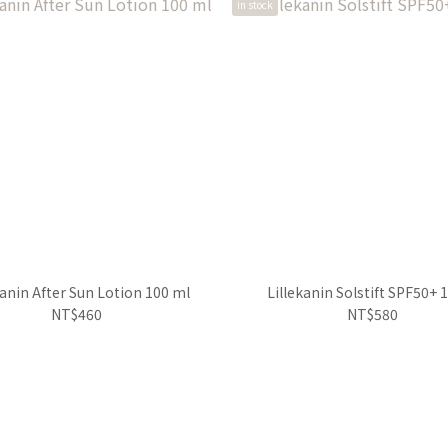
in stock
kanin After Sun Lotion 100 ml
Lillekanin Solstift SPF50+ 
NT$460
NT$580