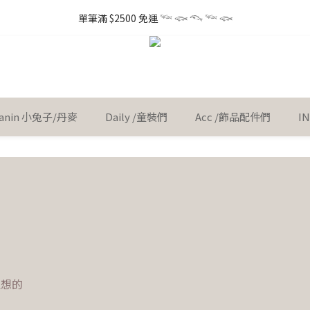
1
3
1
2
5
9
1
8
0
4
3
3
5
3
4
7
3
5
2
6
5
0
2
:
0
1
:
4
8
:
0
7
 little gift 小小心意, 早鳥下單GO!
單筆滿 $2500 免運 𓆝 𓆟 𓆞 𓆝 𓆟
3
2
Ent
2
4
2
3
6
2
9
4
1
5
4
Days
Hours
Minutes
Seconds
1
0
3
7
6
2
1
1
3
1
2
5
9
1
8
3
0
4
3
0
2
6
5
1
0
0
2
:
0
1
:
4
8
:
0
7
 little gift 小小心意, 早鳥下單GO!
2
3
2
Ent
1
5
4
Days
Hours
Minutes
Seconds
0
1
0
3
7
6
1
2
1
0
4
3
0
2
6
5
0
1
0
3
2
1
5
4
0
2
1
0
4
3
 Kanin 小兔子/丹麥
Daily /童裝們
Acc /飾品配件們
I
1
0
3
2
0
2
1
1
0
0
理想的