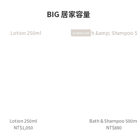
BIG 居家容量
in stock,Hot
Lotion 250ml
Bath & Shampoo 500m
NT$1,050
NT$880