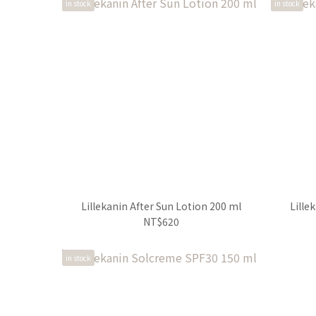
in stock
in stock
Lillekanin After Sun Lotion 200 ml
Lille
NT$620
in stock