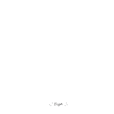
𝓑𝓲𝓰
˗ˏˋ
✍︎ ˎˊ˗