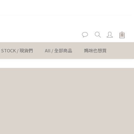
er
er
N STOCK / 現貨們
All / 全部商品
媽咪也想買