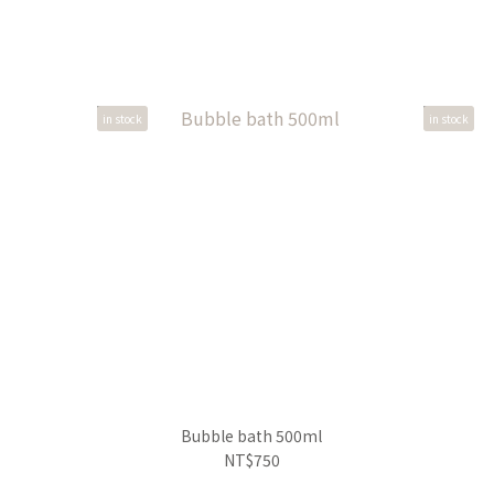
in stock
in stock
Bubble bath 500ml
NT$750