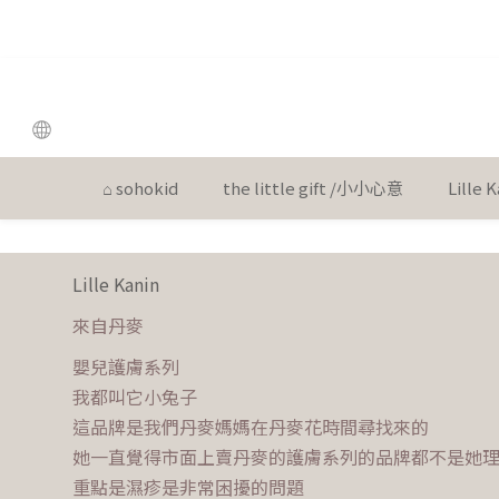
the
the
⌂ sohokid
the little gift /小小心意
Lille
Lille Kanin
來自丹麥
嬰兒護膚系列
我都叫它小兔子
這品牌是我們丹麥媽媽在丹麥花時間尋找來的
她一直覺得市面上賣丹麥的護膚系列的品牌都不是她
重點是濕疹是非常困擾的問題