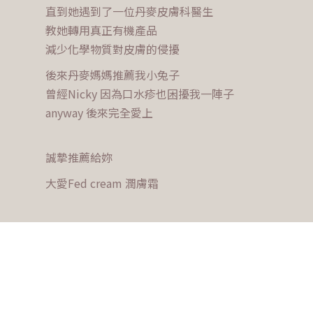
直到她遇到了一位丹麥皮膚科醫生
教她轉用真正有機產品
減少化學物質對皮膚的侵擾
後來丹麥媽媽推薦我小兔子
曾經Nicky 因為口水疹也困擾我一陣子
anyway 後來完全愛上
誠摯推薦給妳
大愛Fed cream 潤膚霜